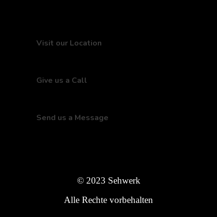
Visit our Location
250 Main Street, New York
Give us a Call
+ (12) 123 - 456 -789
Send us a Message
info@physiotherapy.com
© 2023 Sehwerk
Alle Rechte vorbehalten