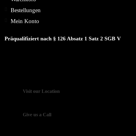
Bestellungen
Mein Konto
Präqualifiziert nach § 126 Absatz 1 Satz 2 SGB V
Visit our Location
250 Main Street, New York
Give us a Call
+ (12) 123 - 456 -789